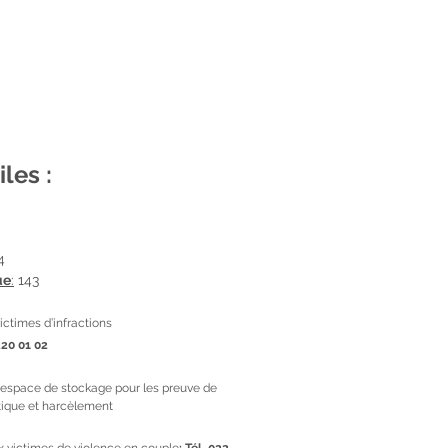
iles :
4
ue
:
143
victimes d’infractions
320 01 02
espace de stockage pour les preuve de
ique et harcèlement