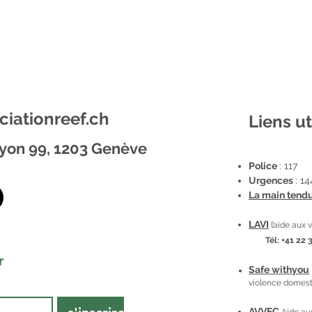
ciationreef.ch
Liens ut
lyon 99, 1203 Genève
Police
: 117
Urgences
: 14
La main tend
LAVI
l’aide aux 
Tél: +41 22 
r
Safe withyou
violence domest
AVVEC